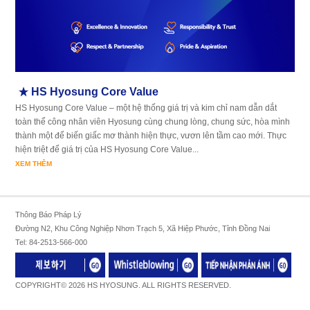
HS Hyosung Core Value
HS Hyosung Core Value – một hệ thống giá trị và kim chỉ nam dẫn dắt
toàn thể công nhân viên Hyosung cùng chung lòng, chung sức, hòa mình
thành một để biến giấc mơ thành hiện thực, vươn lên tầm cao mới. Thực
hiện triệt để giá trị của HS Hyosung Core Value...
XEM THÊM
Thông Báo Pháp Lý
Đường N2, Khu Công Nghiệp Nhơn Trạch 5, Xã Hiệp Phước, Tỉnh Đồng Nai
Tel: 84-2513-566-000
COPYRIGHT© 2026 HS HYOSUNG. ALL RIGHTS RESERVED.