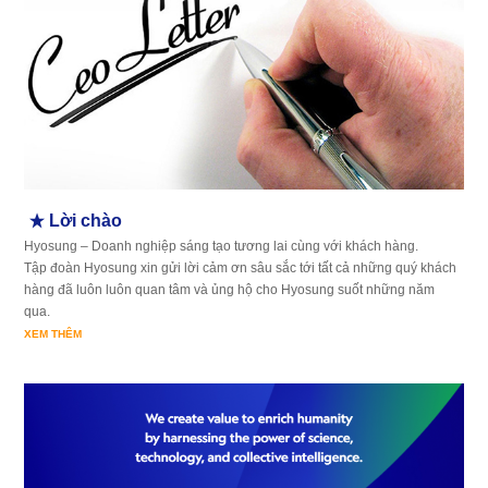
Lời chào
Hyosung – Doanh nghiệp sáng tạo tương lai cùng với khách hàng.
Tập đoàn Hyosung xin gửi lời cảm ơn sâu sắc tới tất cả những quý khách
hàng đã luôn luôn quan tâm và ủng hộ cho Hyosung suốt những năm
qua.
XEM THÊM