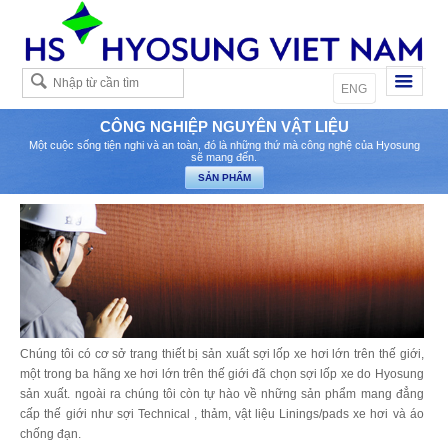
Việt
ENG
CÔNG NGHIỆP NGUYÊN VẬT LIỆU
Một cuộc sống tiện nghi và an toàn, đó là những thứ mà công nghệ của Hyosung
sẽ mang đến.
Chúng tôi có cơ sở trang thiết bị sản xuất sợi lốp xe hơi lớn trên thế giới,
một trong ba hãng xe hơi lớn trên thế giới đã chọn sợi lốp xe do Hyosung
sản xuất. ngoài ra chúng tôi còn tự hào về những sản phẩm mang đẳng
cấp thế giới như sợi Technical , thảm, vật liệu Linings/pads xe hơi và áo
chống đạn.