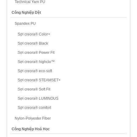
Technical Yarn PU
Công Nghiệp Dệt
Spandex PU
Sợi creora® Color+
Sợi creora® Black
Sợi creora® Power Fit
Sợi creora® highclo™
Sợi creora® eco-soft
Sợi creora® STEAMSET+
Sợi creora® Soft Fit
Sợi creora® LUMINOUS
Sợi creora® comfort
Nylon-Polyester Fiber
Công Nghiệp Hoá Học