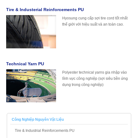
Tire & Industerial Reinforcements PU
Hyosung cung cấp sợi tire cord tốt nhất
thế giới với hiệu suất và an toàn cao.
Tire & Industerial Reinforcements PU
" />
Technical Yarn PU
Polyester technical yarns gia nhập vào
lĩnh vực công nghiệp (sợi siêu bền ứng
dụng trong công nghiệp)
Technical Yarn PU
" />
Công Nghiệp Nguyên Vật Liệu
Tire & Industrial Reinforcements PU